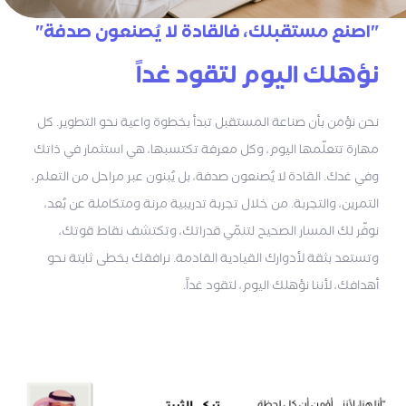
"اصنع مستقبلك، فالقادة لا يُصنعون صدفة"
نؤهلك اليوم لتقود غداً
نحن نؤمن بأن صناعة المستقبل تبدأ بخطوة واعية نحو التطوير. كل
مهارة تتعلّمها اليوم، وكل معرفة تكتسبها، هي استثمار في ذاتك
وفي غدك. القادة لا يُصنعون صدفة، بل يُبنون عبر مراحل من التعلم،
التمرين، والتجربة. من خلال تجربة تدريبية مرنة ومتكاملة عن بُعد،
نوفّر لك المسار الصحيح لتنمّي قدراتك، وتكتشف نقاط قوتك،
وتستعد بثقة لأدوارك القيادية القادمة. نرافقك بخطى ثابتة نحو
أهدافك، لأننا نؤهلك اليوم، لتقود غداً.